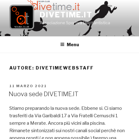
Salta
al
DIVETIME.IT
contenuto
Associazione Sportiva Dilettantistica
Menu
AUTORE:
DIVETIMEWEBSTAFF
PUBBLICATO
11 MARZO 2021
IL
Nuova sede DIVETIME.IT
Stiamo preparando la nuova sede. Ebbene si. Ci siamo
trasferiti da Via Garibaldi 17 a Via Fratelli Cernuschi 1
sempre a Merate. Ancora più vicini alla piscina.
Rimanete sintonizzati sui nostri canali social perchè non
appena pronti ( e non appena possibile ) faremo una